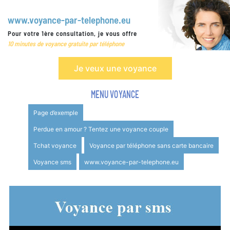
www.voyance-par-telephone.eu
Pour votre 1ère consultation, je vous offre
10 minutes de voyance gratuite par téléphone
Je veux une voyance
Page d’exemple
Perdue en amour ? Tentez une voyance couple
Tchat voyance
Voyance par téléphone sans carte bancaire
Voyance sms
www.voyance-par-telephone.eu